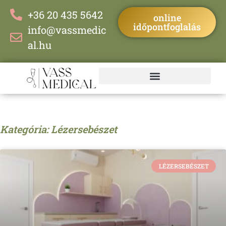
+36 20 435 5642
online
időpontfoglalás
info@vassmedic
al.hu
Kategória: Lézersebészet
LÉZERSEBÉSZET