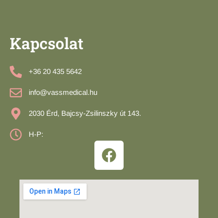
Kapcsolat
+36 20 435 5642
info@vassmedical.hu
2030 Érd, Bajcsy-Zsilinszky út 143.
H-P: