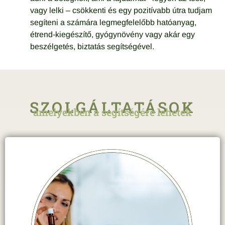
vagy lelki – csökkenti és egy pozitívabb útra tudjam
segíteni a számára legmegfelelőbb hatóanyag,
étrend-kiegészítő, gyógynövény vagy akár egy
beszélgetés, biztatás segítségével.
SZOLGÁLTATÁSOK
amelyekben a segítségére lehetek