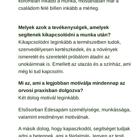
koromban inkább a munka, mostanában már a
családom felé billen inkább a mérleg.
Melyek azok a tevékenységek, amelyek
segítenek kikapcsolódni a munka után?
Kikapcsolódni leginkább a természetben tudok,
szenvedélyesen kertészkedek, és a növények
ismeretét és szeretetét próbálom átadni az
unokáimnak is. Emellett az utazás és a színház, ami
még ki tud kapcsolni.
Mi az, ami a legjobban motiválja mindennap az
orvosi praxisban dolgozva?
Két dolog motivál leginkább.
Elsősorban Édesapám személyisége, munkássága,
valamint eredményei motiválnak.
A másik dolog, hogy kapaszkodót, segítséget tudjak
adni a betegnek, ami a fájdalmát- legyen az testi,