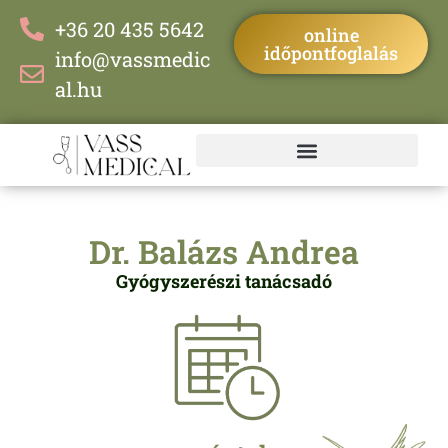
+36 20 435 5642
online
időpontfoglalás
info@vassmedic
al.hu
Dr. Balázs Andrea
Gyógyszerészi tanácsadó