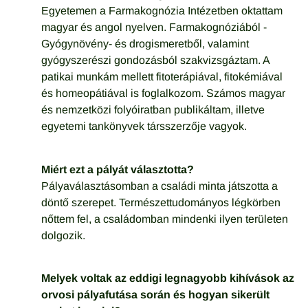
Egyetemen a Farmakognózia Intézetben oktattam
magyar és angol nyelven. Farmakognóziából -
Gyógynövény- és drogismeretből, valamint
gyógyszerészi gondozásból szakvizsgáztam. A
patikai munkám mellett fitoterápiával, fitokémiával
és homeopátiával is foglalkozom. Számos magyar
és nemzetközi folyóiratban publikáltam, illetve
egyetemi tankönyvek társszerzője vagyok.
Miért ezt a pályát választotta?
Pályaválasztásomban a családi minta játszotta a
döntő szerepet. Természettudományos légkörben
nőttem fel, a családomban mindenki ilyen területen
dolgozik.
Melyek voltak az eddigi legnagyobb kihívások az
orvosi pályafutása során és hogyan sikerült