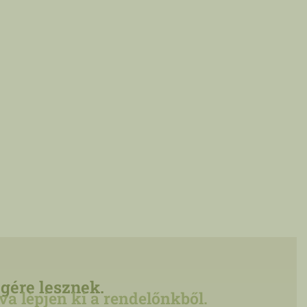
gére lesznek.
a lépjen ki a rendelőnkből.