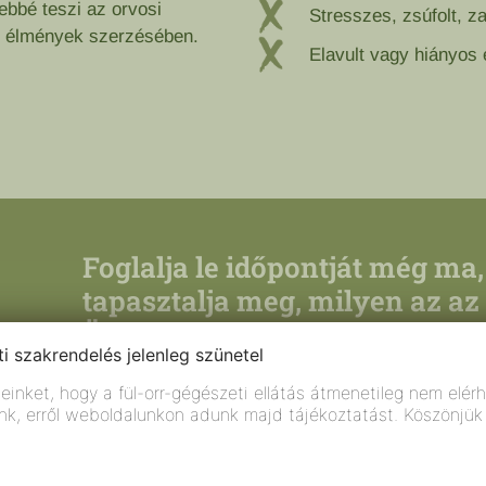
bbé teszi az orvosi
Stresszes, zsúfolt, z
ív élmények szerzésében.
Elavult vagy hiányos
Foglalja le időpontját még ma,
tapasztalja meg, milyen az az 
Ön van a középpontban.
i szakrendelés jelenleg szünetel
online időpontfoglalás
einket, hogy a fül-orr-gégészeti ellátás átmenetileg nem elér
unk, erről weboldalunkon adunk majd tájékoztatást. Köszönjü