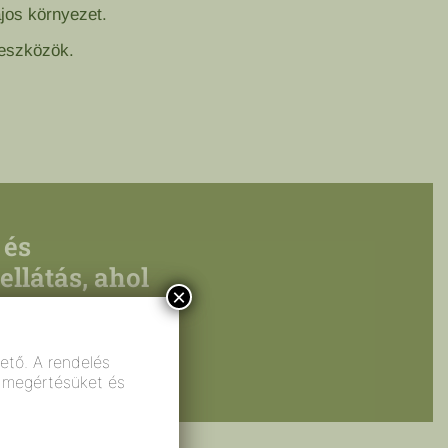
ajos környezet.
 eszközök.
 és
ellátás, ahol
×
hető. A rendelés
k megértésüket és