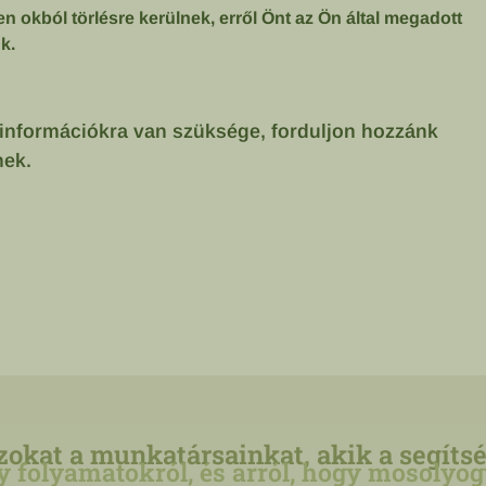
 okból törlésre kerülnek, erről Önt az Ön által megadott
k.
információkra van szüksége, forduljon hozzánk
nek.
okat a munkatársainkat, akik a segítsé
folyamatokról, és arról, hogy mosolyogv