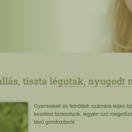
llás, tiszta légutak, nyugod
Gyermekek és felnőttek számára teljes kör
kezelést biztosítunk, legyen szó megelőz
távú gondozásról.