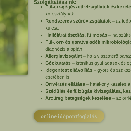
Szolgáltatásaink:
Fül-orr-gégészeti vizsgálatok és kezel
korosztálynak
Rendszeres szűrővizsgálatok
– az időb
kulcsa
Hallójárat tisztítás, fülmosás
– ha szüksé
Fül-, orr- és garatváladék mikrobiológia
diagnózis alapján
Allergiavizsgálat
– ha a visszatérő panas
Góckutatás
– krónikus gyulladások és e
Idegentest eltávolítás
– gyors és szaksze
esetében is
Orrvérzés ellátása
– hatékony kezelés a
Szédülés és fülzúgás kivizsgálása, kez
Arcüreg betegségek kezelése
– az orrl
online időpontfoglalás