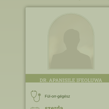
DR. APANISILE IFEOLUWA
Fül-orr-gégész
szerda