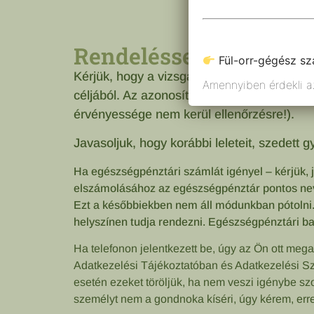
Rendeléssel kapcsolat
Fül-orr-gégész sz
Kérjük, hogy a vizsgálati időpont előtt kb.
1
Amennyiben érdekli az
céljából. Az azonosításához fényképes iga
érvényessége nem kerül ellenőrzésre!).
Javasoljuk, hogy korábbi leleteit, szedett 
Ha egészségpénztári számlát igényel – kérjük, j
elszámolásához az egészségpénztár pontos neve
Ezt a későbbiekben nem áll módunkban pótolni. 
helyszínen tudja rendezni. Egészségpénztári ba
Ha telefonon jelentkezett be, úgy az Ön ott mega
Adatkezelési Tájékoztatóban és Adatkezelési Szab
esetén ezeket töröljük, ha nem veszi igénybe s
személyt nem a gondnoka kíséri, úgy kérem, erre