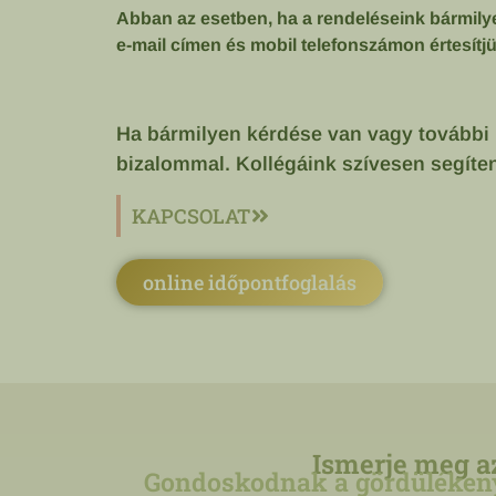
Abban az esetben, ha a rendeléseink bármilyen
e-mail címen és mobil telefonszámon értesítjü
Ha bármilyen kérdése van vagy további 
bizalommal. Kollégáink szívesen segíte
KAPCSOLAT
online időpontfoglalás
Ismerje meg az
Gondoskodnak a gördülékeny 