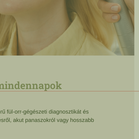
t mindennapok
ű fül-orr-gégészeti diagnosztikát és
ésről, akut panaszokról vagy hosszabb