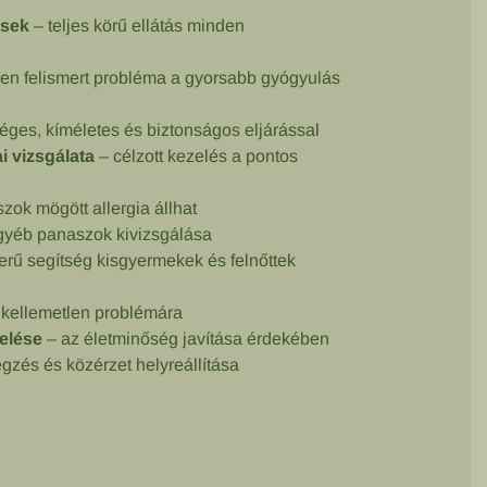
ések
– teljes körű ellátás minden
en felismert probléma a gyorsabb gyógyulás
ges, kíméletes és biztonságos eljárással
i vizsgálata
– célzott kezelés a pontos
zok mögött allergia állhat
gyéb panaszok kivizsgálása
rű segítség kisgyermekek és felnőttek
 kellemetlen problémára
elése
– az életminőség javítása érdekében
égzés és közérzet helyreállítása