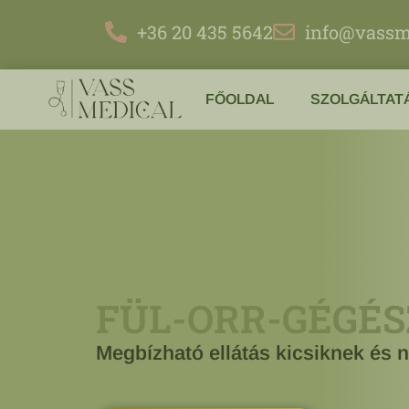
+36 20 435 5642
info@vassm
FŐOLDAL
SZOLGÁLTAT
FÜL-ORR-GÉGÉS
Megbízható ellátás kicsiknek és