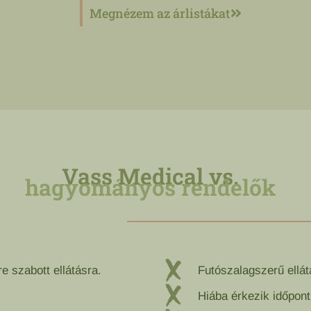
Megnézem az árlistákat
Vass Medical vs.
hagyományos rendelők
e szabott ellátásra.
Futószalagszerű ellát
Hiába érkezik időpontr