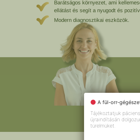
Barátságos környezet, ami kellemese
ellátást és segít a nyugodt és pozit
Modern diagnosztikai eszközök.
A fül-orr-gégészet
Tájékoztatjuk páciens
újraindításán dolgoz
türelmüket.