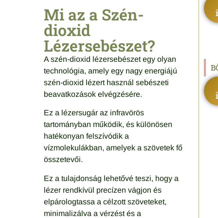
Mi az a Szén-
dioxid
Lézersebészet?
A szén-dioxid lézersebészet egy olyan
B
technológia, amely egy nagy energiájú
szén-dioxid lézert használ sebészeti
beavatkozások elvégzésére.
Ez a lézersugár az infravörös
tartományban működik, és különösen
hatékonyan felszívódik a
vízmolekulákban, amelyek a szövetek fő
összetevői.
Ez a tulajdonság lehetővé teszi, hogy a
lézer rendkívül precízen vágjon és
elpárologtassa a célzott szöveteket,
minimalizálva a vérzést és a