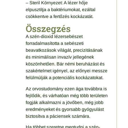
– Steril Környezet: A lézer hője
elpusztítja a baktériumokat, ezáltal
csökkentve a fertőzés kockázatát.
Összegzés
A szén-dioxid lézersebészet
forradalmasította a sebészeti
beavatkozások világát, precizitásának
és minimálisan invazív jellegének
köszönhetően. Bár némi beruházást és
szakértelmet igényel, az előnyei messze
felülmúlják a potenciális kockázatokat.
Az orvostudomány ezen ága továbbra is
fejlődik, és várhatóan még több területen
fogják alkalmazni a jövőben, még jobb
eredményeket és gyorsabb gyógyulást
biztosítva a páciensek számára.
Ha többet szeretne megtudni a szén-