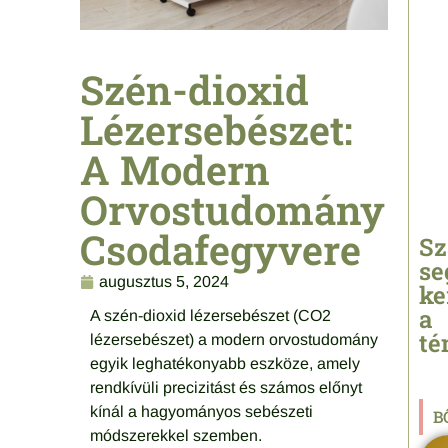
Elol
»
Szén-dioxid
„Te
Lézersebészet:
alat
Elol
A Modern
»
Orvostudomány
Csodafegyvere
Sz
se
augusztus 5, 2024
ke
a
A szén-dioxid lézersebészet (CO2
té
lézersebészet) a modern orvostudomány
egyik leghatékonyabb eszköze, amely
rendkívüli precizitást és számos előnyt
kínál a hagyományos sebészeti
B
módszerekkel szemben.