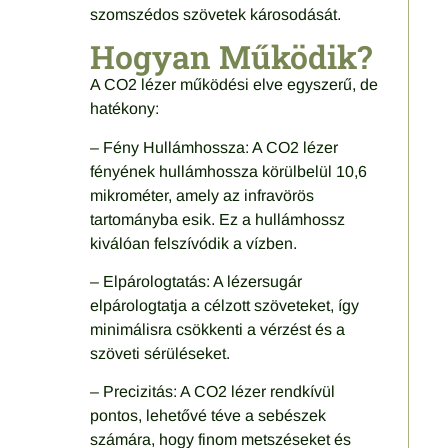
szomszédos szövetek károsodását.
Hogyan Működik?
A CO2 lézer működési elve egyszerű, de
hatékony:
– Fény Hullámhossza: A CO2 lézer
fényének hullámhossza körülbelül 10,6
mikrométer, amely az infravörös
tartományba esik. Ez a hullámhossz
kiválóan felszívódik a vízben.
– Elpárologtatás: A lézersugár
elpárologtatja a célzott szöveteket, így
minimálisra csökkenti a vérzést és a
szöveti sérüléseket.
– Precizitás: A CO2 lézer rendkívül
pontos, lehetővé téve a sebészek
számára, hogy finom metszéseket és