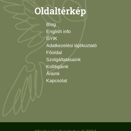
Oldaltérkép
Blog
English info
GYIK
Adatkezelési tájékoztató
Főoldal
Szolgáltatásaink
Kollégáink
Áraink
Kapcsolat