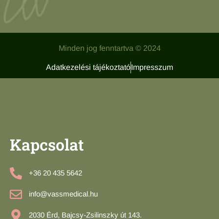
Minden jog fenntartva © 2024
Adatkezelési tájékoztató
Impresszum
Kapcsolat
+36 20 435 5642
info@vassmedical.hu
2030 Érd, Bajcsy-Zsilinszky út 143.