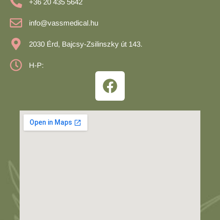
+36 20 435 5642
info@vassmedical.hu
2030 Érd, Bajcsy-Zsilinszky út 143.
H-P: