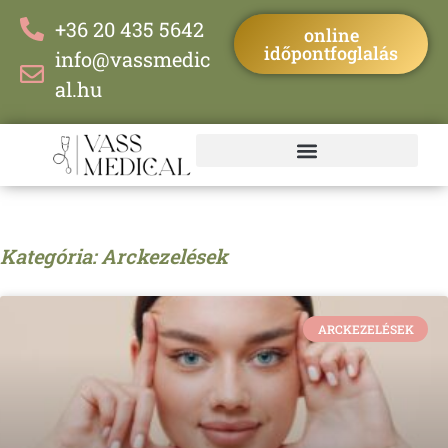
+36 20 435 5642
online
időpontfoglalás
info@vassmedic
al.hu
Kategória: Arckezelések
ARCKEZELÉSEK