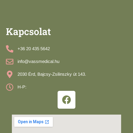
Kapcsolat
+36 20 435 5642
info@vassmedical.hu
2030 Érd, Bajcsy-Zsilinszky út 143.
H-P: